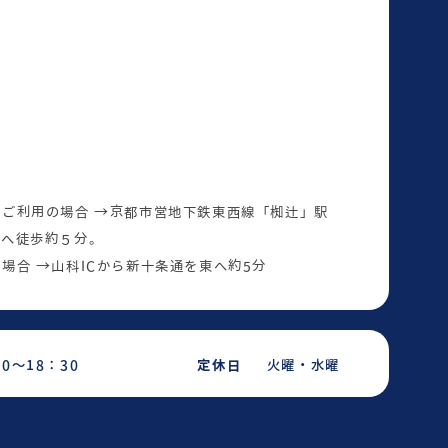
ご利用の場合 →京都市営地下鉄東西線「椥辻」駅
西へ徒歩約５分。
場合 →山科ICから新十条通を東へ約5分
30～18：30
定休日
火曜・水曜