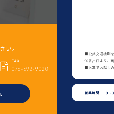
さい。
■公共交通機関を
FAX
①番出口より、
075-592-9020
■お車でお越しの
ム
営業時間
9：