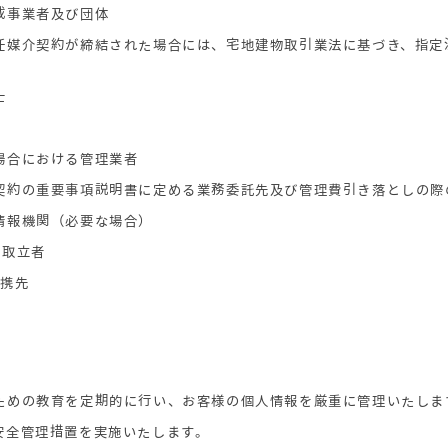
載事業者及び団体
専任媒介契約が締結された場合には、宅地建物取引業法に基づき、指
）
士
場合における管理業者
託契約の重要事項説明書に定める業務委託先及び管理費引き落としの
情報機関（必要な場合）
納取立者
提携先
のための教育を定期的に行い、お客様の個人情報を厳重に管理いたしま
安全管理措置を実施いたします。