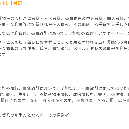
の利用目的
賃貸物件の入居希望者様・入居者様、売買物件の申込者様・購入者様
込書・契約書等に記載された個人情報、その他適正な手段で入手した
あっては契約管理、売買取引にあっては契約後の管理・アフターサービ
るサービスの紹介並びにお客様にとって有用と思われる当社提携先の商
個人情報のうち住所、氏名、電話番号、メールアドレスの情報を利用
ます。
契約の履行、賃貸取引においては契約管理、売買取引にあっては契約
電話番号、生年月日、不動産物件情報、成約情報を、書面、郵便物、
者に提供されます。なお、お客様からの申出がありましたら、提供は停
の契約の相手方となる者、その見込者