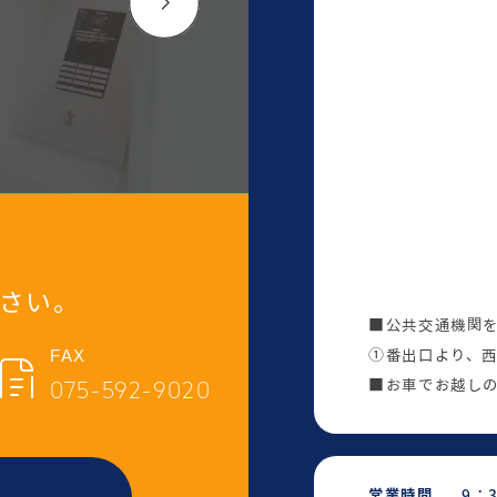
さい。
■公共交通機関を
FAX
①番出口より、
075-592-9020
■お車でお越しの
営業時間
9：