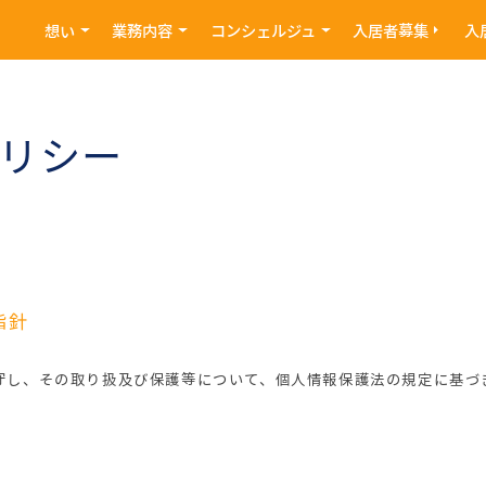
想い
業務内容
コンシェルジュ
入居者募集
入
リシー
指針
守し、その取り扱及び保護等について、個人情報保護法の規定に基づ