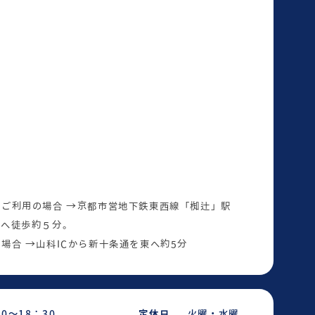
ご利用の場合 →京都市営地下鉄東西線「椥辻」駅
西へ徒歩約５分。
場合 →山科ICから新十条通を東へ約5分
30～18：30
定休日
火曜・水曜