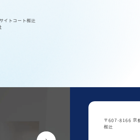
ンサイトコート椥辻
社
〒607-8166
椥辻