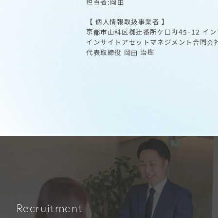
担当者:岡田
【 個人情報取扱事業者 】
京都市山科区椥辻番所ケ口町45-12 イ
インサイトアセットマネジメント合同会
代表取締役 岡田 治樹
Recruitment