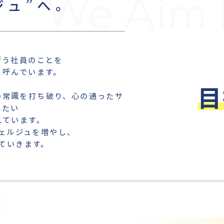
We Aim 
ジュ”へ。
行う社員のことを
と呼んでいます。
目
の常識を打ち破り、心の通ったサ
したい
れています。
ェルジュを増やし、
ていきます。