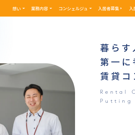
想い
業務内容
コンシェルジュ
入居者募集
入
暮らす
第一に
賃貸コ
Rental 
Putting