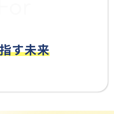
For
指す未来